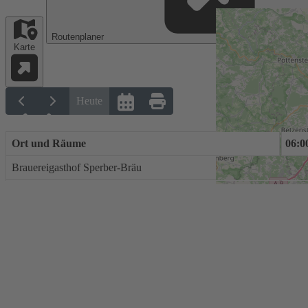
Routenplaner
Karte
Heute
Ort und Räume
00:00
01:00
02:00
03:00
04:00
05:00
06:0
Brauereigasthof Sperber-Bräu