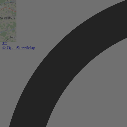
+
−
© OpenStreetMap