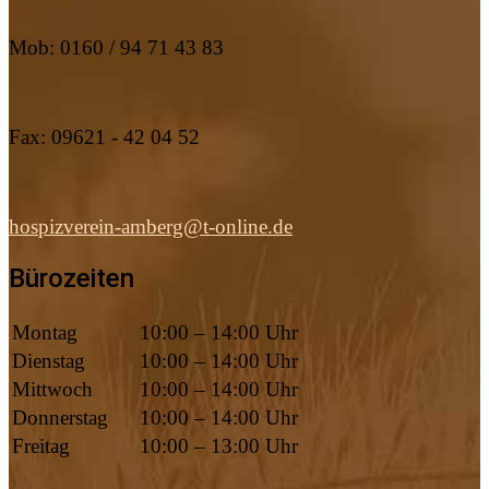
Mob: 0160 / 94 71 43 83
Fax: 09621 - 42 04 52
hospizverein-amberg@t-online.de
Bürozeiten
Montag
10:00 – 14:00 Uhr
Dienstag
10:00 – 14:00 Uhr
Mittwoch
10:00 – 14:00 Uhr
Donnerstag
10:00 – 14:00 Uhr
Freitag
10:00 – 13:00 Uhr