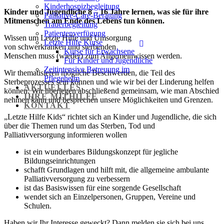
Kinderhospizbegleitung
Kinder und Jugendliche 8 – 16 Jahre lernen, was sie für ihre
Palliative-Care-Beratung
Mitmenschen am Ende des Lebens tun können.
Trauerbegleitung
Patientenverfügung
Wissen um Letzte Hilfe und Umsorgung
Letzte Hilfe Kurse
von schwerkranken und sterbenden
Kurse für Erwachsene
Menschen muss (wieder) zum Allgemeinwissen werden.
Für Kinder und Jugendliche
Zeitintensive Betreuung im
Wir thematisieren mögliche Beschwerden, die Teil des
Pflegeheim
Sterbeprozesses sein können und wie wir bei der Linderung helfen
AKTUELLES
können. Wir überlegen abschließend gemeinsam, wie man Abschied
IHRE MITHILFE
nehmen kann und besprechen unsere Möglichkeiten und Grenzen.
KONTAKT
„Letzte Hilfe Kids“ richtet sich an Kinder und Jugendliche, die sich
über die Themen rund um das Sterben, Tod und
Palliativversorgung informieren wollen
ist ein wunderbares Bildungskonzept für jegliche
Bildungseinrichtungen
schafft Grundlagen und hilft mit, die allgemeine ambulante
Palliativversorgung zu verbessern
ist das Basiswissen für eine sorgende Gesellschaft
wendet sich an Einzelpersonen, Gruppen, Vereine und
Schulen.
Haben wir Ihr Interesse geweckt? Dann melden sie sich bei uns.