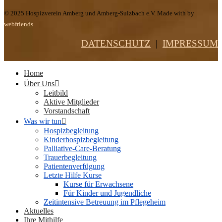
© 2025 Hospizverein Amberg und Amberg-Sulzbach e.V. Made with by
webfriends
DATENSCHUTZ
|
IMPRESSUM
Home
Über Uns
Leitbild
Aktive Mitglieder
Vorstandschaft
Was wir tun
Hospizbegleitung
Kinderhospizbegleitung
Palliative-Care-Beratung
Trauerbegleitung
Patientenverfügung
Letzte Hilfe Kurse
Kurse für Erwachsene
Für Kinder und Jugendliche
Zeitintensive Betreuung im Pflegeheim
Aktuelles
Ihre Mithilfe