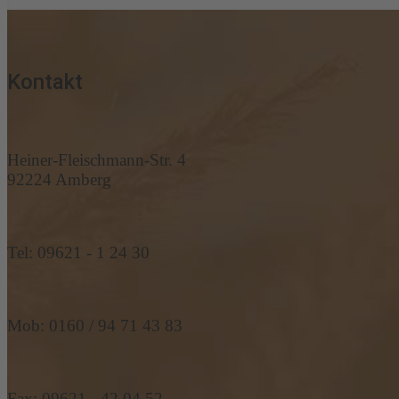
Kontakt
Heiner-Fleischmann-Str. 4
92224 Amberg
Tel: 09621 - 1 24 30
Mob: 0160 / 94 71 43 83
Fax: 09621 - 42 04 52