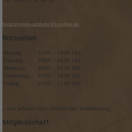
hospizverein-amberg@t-online.de
Bürozeiten
Montag
10:00 – 14:00 Uhr
Dienstag
10:00 – 14:00 Uhr
Mittwoch
10:00 – 14:00 Uhr
Donnerstag
10:00 – 14:00 Uhr
Freitag
10:00 – 13:00 Uhr
...und jederzeit nach telefonischer Vereinbarung.
Mitgliedschaft