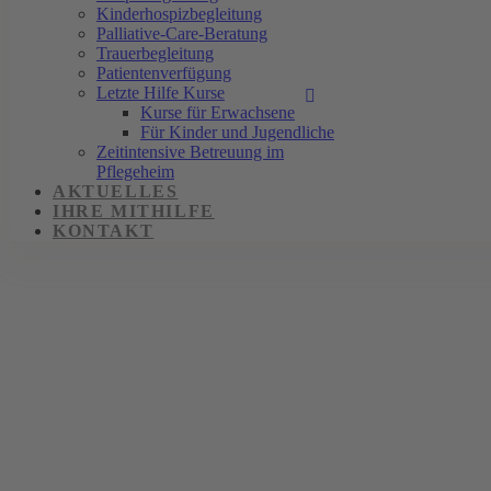
Kinderhospizbegleitung
Palliative-Care-Beratung
Trauerbegleitung
Patientenverfügung
Letzte Hilfe Kurse
Kurse für Erwachsene
Für Kinder und Jugendliche
Zeitintensive Betreuung im
Pflegeheim
AKTUELLES
IHRE MITHILFE
KONTAKT